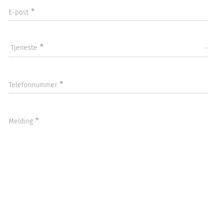
E-post
Tjeneste
Telefonnummer
Melding
Jeg er interessert i
EU kontroll
Etterkontroll